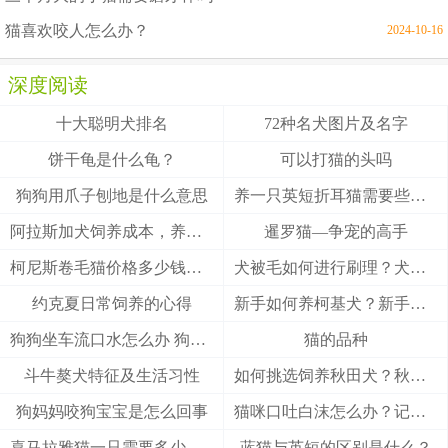
猫喜欢咬人怎么办？
2024-10-16
深度阅读
十大聪明犬排名
72种名犬图片及名字
饼干龟是什么龟？
可以打猫的头吗
狗狗用爪子刨地是什么意思
养一只英短折耳猫需要些什么
阿拉斯加犬饲养成本，养阿拉斯加犬一个月要多少钱？
暹罗猫—争宠的高手
柯尼斯卷毛猫价格多少钱？柯尼斯卷毛猫的介绍
犬被毛如何进行刷理？犬被毛刷理方法！
约克夏日常饲养的心得
新手如何养柯基犬？新手养柯基的四大要点
狗狗坐车流口水怎么办 狗狗晕车会流口水
猫的品种
斗牛獒犬特征及生活习性
如何挑选饲养秋田犬？秋田犬有什么优缺点
狗妈妈咬狗宝宝是怎么回事
猫咪口吐白沫怎么办？记住这3招能救猫一命
喜马拉雅猫一只需要多少钱？
蓝猫与英短的区别是什么？