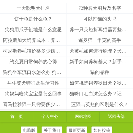
十大聪明犬排名
72种名犬图片及名字
饼干龟是什么龟？
可以打猫的头吗
狗狗用爪子刨地是什么意思
养一只英短折耳猫需要些什么
阿拉斯加犬饲养成本，养阿拉斯加犬一个月要多少钱？
暹罗猫—争宠的高手
柯尼斯卷毛猫价格多少钱？柯尼斯卷毛猫的介绍
犬被毛如何进行刷理？犬被毛刷理方法！
约克夏日常饲养的心得
新手如何养柯基犬？新手养柯基的四大要点
狗狗坐车流口水怎么办 狗狗晕车会流口水
猫的品种
斗牛獒犬特征及生活习性
如何挑选饲养秋田犬？秋田犬有什么优缺点
狗妈妈咬狗宝宝是怎么回事
猫咪口吐白沫怎么办？记住这3招能救猫一命
喜马拉雅猫一只需要多少钱？
蓝猫与英短的区别是什么？
首 页
个人中心
网站地图
返回头部
电脑版
关于我们
最新更新
如何投稿