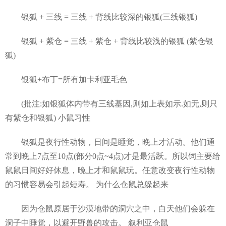
银狐 + 三线 = 三线 + 背线比较深的银狐(三线银狐)
银狐 + 紫仓 = 三线 + 紫仓 + 背线比较浅的银狐 (紫仓银
狐)
银狐+布丁=所有加卡利亚毛色
(批注:如银狐体内带有三线基因,则如上表如示.如无,则只
有紫仓和银狐) 小鼠习性
银狐是夜行性动物，日间是睡觉，晚上才活动。他们通
常到晚上7点至10点(部分0点~4点)才是最活跃。所以饲主要给
鼠鼠日间好好休息，晚上才和鼠鼠玩。任意改变夜行性动物
的习惯容易会引起短寿。 为什么仓鼠总躲起来
因为仓鼠原居于沙漠地带的洞穴之中，白天他们会躲在
洞子中睡觉，以避开野兽的攻击。 叙利亚仓鼠