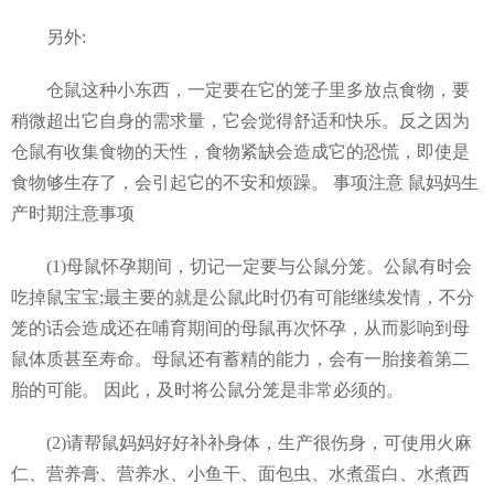
另外:
仓鼠这种小东西，一定要在它的笼子里多放点食物，要
稍微超出它自身的需求量，它会觉得舒适和快乐。反之因为
仓鼠有收集食物的天性，食物紧缺会造成它的恐慌，即使是
食物够生存了，会引起它的不安和烦躁。 事项注意 鼠妈妈生
产时期注意事项
(1)母鼠怀孕期间，切记一定要与公鼠分笼。公鼠有时会
吃掉鼠宝宝;最主要的就是公鼠此时仍有可能继续发情，不分
笼的话会造成还在哺育期间的母鼠再次怀孕，从而影响到母
鼠体质甚至寿命。母鼠还有蓄精的能力，会有一胎接着第二
胎的可能。 因此，及时将公鼠分笼是非常必须的。
(2)请帮鼠妈妈好好补补身体，生产很伤身，可使用火麻
仁、营养膏、营养水、小鱼干、面包虫、水煮蛋白、水煮西