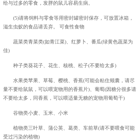
给与过多的零食，发胖的鼠儿容易生病。
(5)请将饲料与零食等用密封罐密封保存，可放置冰箱，
滋生虫蚁的食品请丢弃。 可食性食物
蔬菜类青菜类(如青江菜)、红萝卜、番瓜(绿黄色蔬菜为
佳)
种子类葵花子、花生、核桃、松子(不要给太多)
水果类苹果、草莓、樱桃、香蕉(可能会粘住颊囊，请尽
量不要给鼠鼠，可以喂宠物用的香蕉片)、葡萄(因糖分很多请
不要给太多，同香蕉，可以喂适量无糖的宠物用葡萄干)
谷物类小麦、玉米、小米
植物类三叶草、蒲公英、葛类、车前草(请不要喂食可能
受过污染的植物)