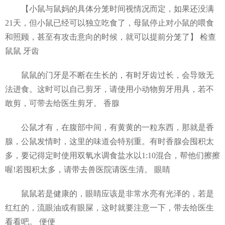
【小鼠与鼠妈的具体分笼时间视情况而定，如果还没满
21天，但小鼠已经可以独立吃食了，母鼠停止对小鼠的喂食
和照顾，甚至有攻击意向的时候，就可以提前分笼了】 检查
鼠鼠 牙齿
鼠鼠的门牙是不断在生长的，有时牙齿过长，会导致无
法进食。这时可以自己剪牙，请使用小动物剪牙用具，若不
敢剪，可带去给医生剪牙。 香腺
公鼠才有，在腹部中间，有黄黄的一粒东西，那就是香
腺，公鼠发情时，这里的味道会特别重。有时香腺会囤积太
多，要记得定时使用双氧水调食盐水以1:10混合，帮他们擦擦
喔!若囤积太多，请带去兽医院请医生清。 眼睛
鼠鼠若是健康的，眼睛应该是非常水亮有光泽的，若是
红红的，流眼油或有眼屎，这时就要注意一下，带去给医生
看看吧。 便便