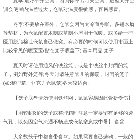
夏季:最好不开空调，因为你外出时关空调，进屋又开空
调会使屋内温差过大，仓鼠对温度很敏感，容易感冒。
冬季:不要放在室外，仓鼠会因为太冷而冬眠。多铺木屑
等垫材，为仓鼠配置木制或草制小屋用于保暖。或多给一些
医用脱脂棉让仓鼠自己做窝。有必要的时候可以使用市面上
比较常见的暖宝宝(贴在笼子底盘下) 基本用品 笼子
夏天时请使用通风的铁丝笼，或是半铁丝半封闭的笼
子，例如野外笼等;冬天时请注意鼠儿的保暖，封闭的笼子
(如:整理箱、亚克力仓鼠笼)冬天较适合。
【笼子底盘请勿使用铁丝网，鼠鼠容易因此骨折受伤】
【用较封闭的笼子或整理箱时注意一定要留有足够的透
气孔，以免因空气流通不畅造成仓鼠窒息或中暑】 食盆
大多数笼子中都自带食盆。如果需要自己选购，一般的