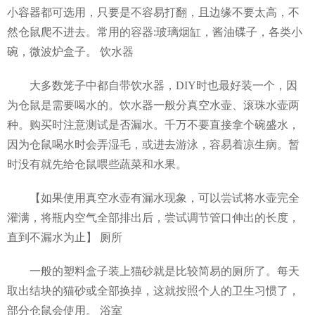
小容器都可选用，只要是不容易打翻，且边缘不要太高，不
然仓鼠爬不进去。常用的容器:玻璃烟缸，酱油碟子，各类小
碗，微波炉盒子。 饮水器
大多数笼子中都自带饮水器，DIY时也最好装一个，因
为仓鼠是需要喝水的。饮水器一般分真空水壶、滚珠水壶两
种。购买时注意测试是否漏水。千万不要直接拿个碗盛水，
因为仓鼠喝水时会弄湿毛，或进去游泳，容易着凉生病。暂
时没有就先给仓鼠喂些蔬菜和水果。
【如果使用真空水壶有漏水现象，可以尝试将水壶完全
灌满，将瓶内空气全部排出后，尝试调节管口伸出的长度，
直到不漏水为止】 厕所
一般的塑料盒子装上猫砂就是比较简易的厕所了。每天
取出结块的猫砂或全部换掉，这就按照个人的卫生习惯了，
部分仓鼠会使用。 浴室