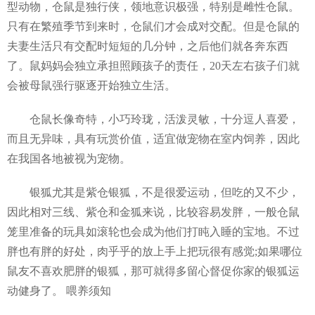
型动物，仓鼠是独行侠，领地意识极强，特别是雌性仓鼠。
只有在繁殖季节到来时，仓鼠们才会成对交配。但是仓鼠的
夫妻生活只有交配时短短的几分钟，之后他们就各奔东西
了。鼠妈妈会独立承担照顾孩子的责任，20天左右孩子们就
会被母鼠强行驱逐开始独立生活。
仓鼠长像奇特，小巧玲珑，活泼灵敏，十分逗人喜爱，
而且无异味，具有玩赏价值，适宜做宠物在室内饲养，因此
在我国各地被视为宠物。
银狐尤其是紫仓银狐，不是很爱运动，但吃的又不少，
因此相对三线、紫仓和金狐来说，比较容易发胖，一般仓鼠
笼里准备的玩具如滚轮也会成为他们打盹入睡的宝地。不过
胖也有胖的好处，肉乎乎的放上手上把玩很有感觉;如果哪位
鼠友不喜欢肥胖的银狐，那可就得多留心督促你家的银狐运
动健身了。 喂养须知