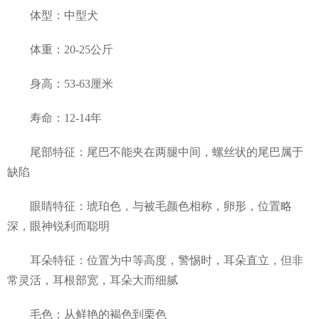
体型：中型犬
体重：20-25公斤
身高：53-63厘米
寿命：12-14年
尾部特征：尾巴不能夹在两腿中间，螺丝状的尾巴属于
缺陷
眼睛特征：琥珀色，与被毛颜色相称，卵形，位置略
深，眼神锐利而聪明
耳朵特征：位置为中等高度，警惕时，耳朵直立，但非
常灵活，耳根部宽，耳朵大而细腻
毛色：从鲜艳的褐色到栗色