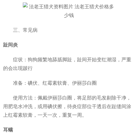
三、常见病
趾间炎
症状：狗狗频繁地舔舐脚趾，趾间开始变红潮湿，严重
的会出现跛行
准备：碘伏、红霉素软膏、伊丽莎白圈
使用方法：佩戴伊丽莎白圈，将足部的毛发剔除干净，
用肥皂水冲洗，或用碘伏擦，待炎症部位干透后在趾缝间涂
上红霉素软膏，一天一次，重复一周。
耳螨