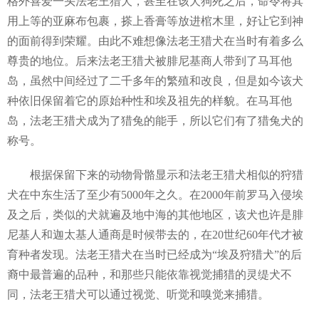
格外喜爱一头法老王猎犬，甚至在该犬狗死之后，命令将其
用上等的亚麻布包裹，搽上香膏等放进棺木里，好让它到神
的面前得到荣耀。由此不难想像法老王猎犬在当时有着多么
尊贵的地位。后来法老王猎犬被腓尼基商人带到了马耳他
岛，虽然中间经过了二千多年的繁殖和改良，但是如今该犬
种依旧保留着它的原始种性和埃及祖先的样貌。在马耳他
岛，法老王猎犬成为了猎兔的能手，所以它们有了猎兔犬的
称号。
根据保留下来的动物骨骼显示和法老王猎犬相似的狩猎
犬在中东生活了至少有5000年之久。在2000年前罗马入侵埃
及之后，类似的犬就遍及地中海的其他地区，该犬也许是腓
尼基人和迦太基人通商是时候带去的，在20世纪60年代才被
育种者发现。法老王猎犬在当时已经成为“埃及狩猎犬”的后
裔中最普遍的品种，和那些只能依靠视觉捕猎的灵缇犬不
同，法老王猎犬可以通过视觉、听觉和嗅觉来捕猎。