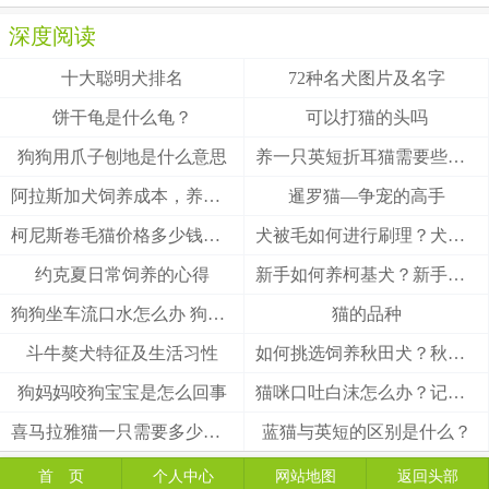
深度阅读
十大聪明犬排名
72种名犬图片及名字
饼干龟是什么龟？
可以打猫的头吗
狗狗用爪子刨地是什么意思
养一只英短折耳猫需要些什么
阿拉斯加犬饲养成本，养阿拉斯加犬一个月要多少钱？
暹罗猫—争宠的高手
柯尼斯卷毛猫价格多少钱？柯尼斯卷毛猫的介绍
犬被毛如何进行刷理？犬被毛刷理方法！
约克夏日常饲养的心得
新手如何养柯基犬？新手养柯基的四大要点
狗狗坐车流口水怎么办 狗狗晕车会流口水
猫的品种
斗牛獒犬特征及生活习性
如何挑选饲养秋田犬？秋田犬有什么优缺点
狗妈妈咬狗宝宝是怎么回事
猫咪口吐白沫怎么办？记住这3招能救猫一命
喜马拉雅猫一只需要多少钱？
蓝猫与英短的区别是什么？
首 页
个人中心
网站地图
返回头部