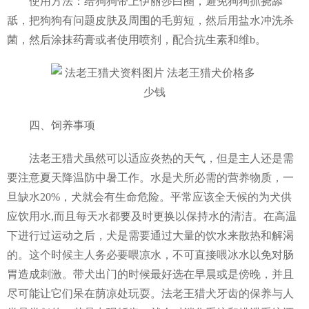
使用方法：给狗狗带上伊丽莎白圈，避免狗狗抓挠舔
舐，把狗狗有问题皮肤及周围的毛剪短，然后用盐水冲洗杀
菌，然后涂抹药膏或者使用喷剂，配合抗生素和维b。
四、饲养事项
法老王猎犬虽然可以适应炎热的天气，但是主人还是需
要注意夏天降温防中暑工作。水是犬所必需的营养物质，一
旦缺水20%，犬就会有生命危险。平常应该全天候的为犬供
应饮用水,而且每天水都要及时更换以保持水的清洁。在高温
下进行过运动之后，犬是需要通过大量的饮水来散热和解渴
的。这个时候主人务必要喂凉水，不可直接喂冰水以免对肠
胃造成刺激。带犬出门的时候最好选在早晨或是傍晚，并且
尽可能让它们呆在荫凉处玩耍。法老王猎犬牙齿的保养与人