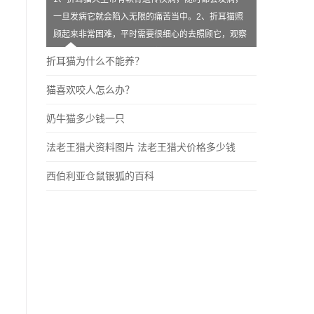
一旦发病它就会陷入无限的痛苦当中。2、折耳猫照
顾起来非常困难，平时需要很细心的去照顾它，观察
它的身体健康状况。3、饲养折耳
折耳猫为什么不能养？
猫喜欢咬人怎么办？
奶牛猫多少钱一只
法老王猎犬资料图片 法老王猎犬价格多少钱
西伯利亚仓鼠银狐的百科