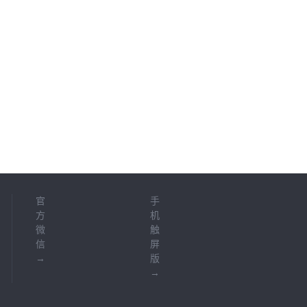
官
手
方
机
微
触
信
屏
→
版
→