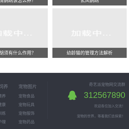
情鹦鹉该怎么养？
玄凤鹦鹉
胡须有什么作用？
幼龄猫的管理方法解析
奇艺派宠物网交流群
饲养
宠物图片
312567890
喂养
宠物食品
健康
宠物玩具
欢迎各位加入交流！
训练
宠物服饰
宠物的世界，等着我们去探索！
护理
宠物药品