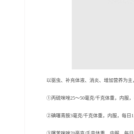
以驱虫、补充体液、消炎、增加营养为主，
①丙硫咪唑25～50毫克/千克体重，内服，每
②碘噻青胺3毫克/千克体重，内服，每日1
③噻苯咪唑70毫克/千克体重，内服，每日2次