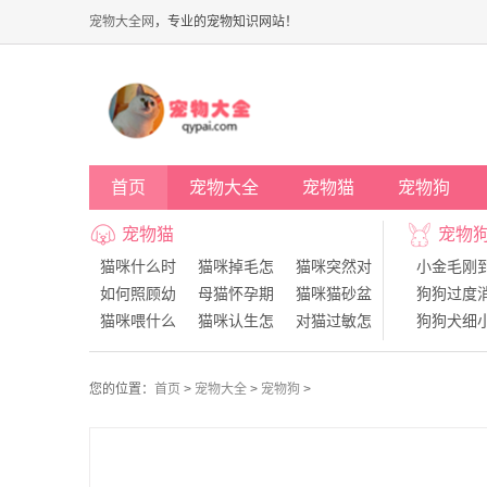
宠物大全网
，专业的宠物知识网站！
首页
宠物大全
宠物猫
宠物狗
宠物猫
宠物
猫咪什么时
猫咪掉毛怎
猫咪突然对
小金毛刚
如何照顾幼
母猫怀孕期
猫咪猫砂盆
狗狗过度
猫咪喂什么
猫咪认生怎
对猫过敏怎
狗狗犬细
猫的胡子有
狗狗什么
狗狗的犬
您的位置：
首页
>
宠物大全
>
宠物狗
>