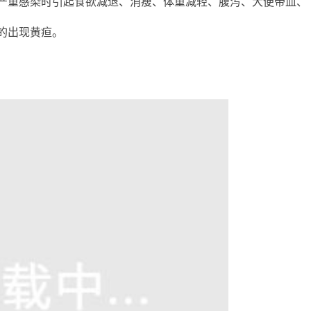
严重感染时引起食欲减退、消瘦、体重减轻、腹泻、大便带血、
的出现黄疸。