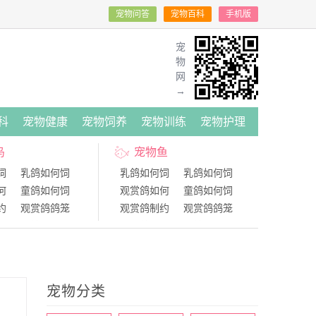
宠物问答
宠物百科
手机版
宠
物
网
→
科
宠物健康
宠物饲养
宠物训练
宠物护理
鸟
宠物鱼
饲
乳鸽如何饲
乳鸽如何饲
乳鸽如何饲
何
童鸽如何饲
观赏鸽如何
童鸽如何饲
约
观赏鸽鸽笼
观赏鸽制约
观赏鸽鸽笼
何
肉鸽如何进
青年鸽如何
肉鸽如何进
新
国内肉鸽品
鸽子得了新
国内肉鸽品
宠物分类