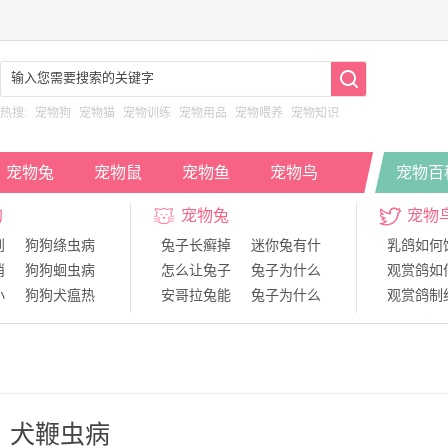
热搜:
宠物狗
宠物猫
宠物训练
宠物用品
宠物喂养
宠物知识
宠物兔
宠物鼠
宠物鱼
宠物鸟
宠物百
狗
宠物兔
宠物
到
狗狗绦虫病
兔子长癣掉
迷你兔有什
乳鸽如何
消
狗狗蛔虫病
怎么让兔子
兔子为什么
观赏鸽如
小
狗狗犬瘟热
安哥拉兔能
兔子为什么
观赏鸽制
时
狗狗运动系
如何饲养宠
兔子的视力
青年鸽如
舍
神经系统对
兔子可以只
给兔子结扎
鸽子得了
犬鞭虫病