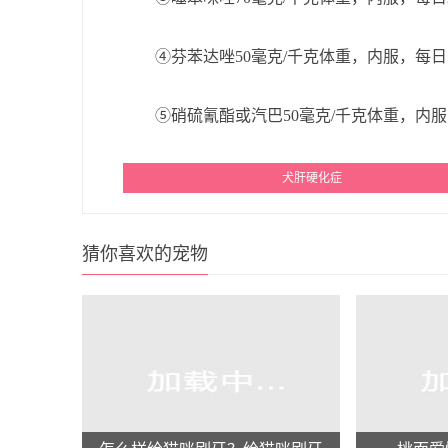
④芬苯达唑50毫克/千克体重，内服，每日1
⑤硝硫氰酯或汽巴50毫克/千克体重，内服
犬肝硬化症
猜你喜欢的宠物