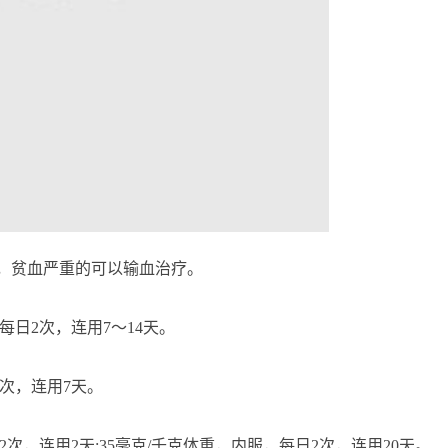
贫血严重的可以输血治疗。
日2次，连用7～14天。
次，连用7天。
，连用2天;35毫克/千克体重，内服，每日2次，连用20天。