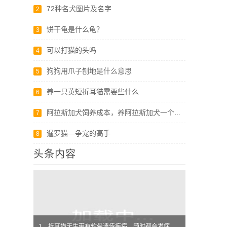
72种名犬图片及名字
2
饼干龟是什么龟？
3
可以打猫的头吗
4
狗狗用爪子刨地是什么意思
5
养一只英短折耳猫需要些什么
6
阿拉斯加犬饲养成本，养阿拉斯加犬一个月要多少钱？
7
暹罗猫—争宠的高手
8
头条内容
1、折耳猫天生带有软骨遗传疾病，随时都会发病，