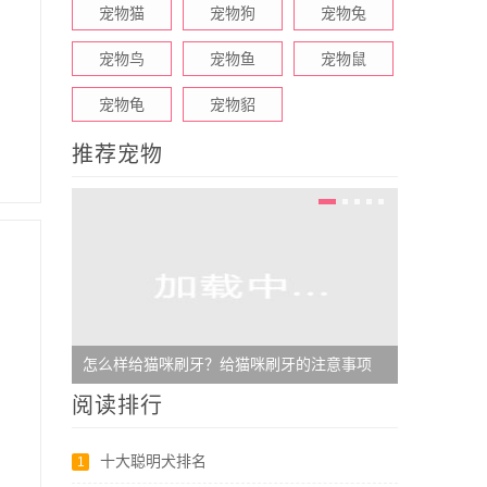
宠物猫
宠物狗
宠物兔
宠物鸟
宠物鱼
宠物鼠
宠物龟
宠物貂
推荐宠物
怎么样给猫咪刷牙？给猫咪刷牙的注意事项
桃面爱情鹦
阅读排行
十大聪明犬排名
1