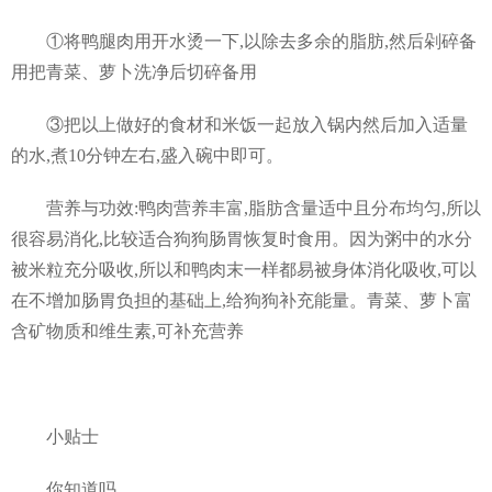
①将鸭腿肉用开水烫一下,以除去多余的脂肪,然后剁碎备
用把青菜、萝卜洗净后切碎备用
③把以上做好的食材和米饭一起放入锅内然后加入适量
的水,煮10分钟左右,盛入碗中即可。
营养与功效:鸭肉营养丰富,脂肪含量适中且分布均匀,所以
很容易消化,比较适合狗狗肠胃恢复时食用。因为粥中的水分
被米粒充分吸收,所以和鸭肉末一样都易被身体消化吸收,可以
在不增加肠胃负担的基础上,给狗狗补充能量。青菜、萝卜富
含矿物质和维生素,可补充营养
小贴士
你知道吗