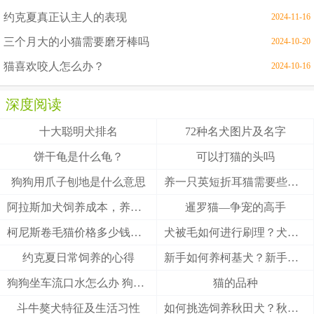
约克夏真正认主人的表现
2024-11-16
三个月大的小猫需要磨牙棒吗
2024-10-20
猫喜欢咬人怎么办？
2024-10-16
深度阅读
十大聪明犬排名
72种名犬图片及名字
饼干龟是什么龟？
可以打猫的头吗
狗狗用爪子刨地是什么意思
养一只英短折耳猫需要些什么
阿拉斯加犬饲养成本，养阿拉斯加犬一个月要多少钱？
暹罗猫—争宠的高手
柯尼斯卷毛猫价格多少钱？柯尼斯卷毛猫的介绍
犬被毛如何进行刷理？犬被毛刷理方法！
约克夏日常饲养的心得
新手如何养柯基犬？新手养柯基的四大要点
狗狗坐车流口水怎么办 狗狗晕车会流口水
猫的品种
斗牛獒犬特征及生活习性
如何挑选饲养秋田犬？秋田犬有什么优缺点