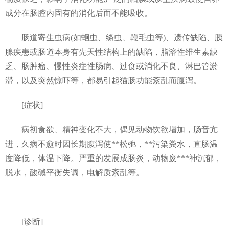
成分在肠腔内固有的消化后而不能吸收。
肠道寄生虫病(如蛔虫、绦虫、鞭毛虫等)、遗传缺陷、胰
腺疾患或肠道本身有先天性结构上的缺陷，脂溶性维生素缺
乏、肠肿瘤、慢性炎症性肠病、过食或消化不良、淋巴管淤
滞，以及突然惊吓等，都易引起猫肠功能紊乱而腹泻。
[症状]
病初食欲、精神变化不大，偶见动物饮欲增加，肠音亢
进，久病不愈时因长期腹泻使**松弛，**污染粪水，直肠温
度降低，体温下降。严重的发展成肠炎，动物废***神沉郁，
脱水，酸碱平衡失调，电解质紊乱等。
[诊断]