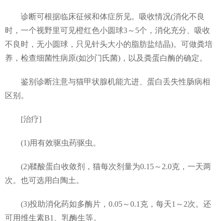
诊断可根据临床征候和体症所见。吸收情况(消化不良
时，一个视野里可见橙红色小圆球3～5个，消化充分、吸收
不良时，无小圆球，只见针头大小的脂肪盐结晶)。可做粪培
养，检查细菌性病原(如沙门氏菌)，以及粪蛋白酶的确定。
鉴别诊断注意与猫甲状腺机能亢进、蛋白丢失性肠病相
区别。
[治疗]
(1)用有效驱虫药驱虫。
(2)鞣酸蛋白收敛剂，猫每次剂量为0.15～2.0克，一天两
次。也可选用白陶土。
(3)投助消化药如多酶片，0.05～0.1克，每天1～2次。还
可用维生素B1、乳酶生等。