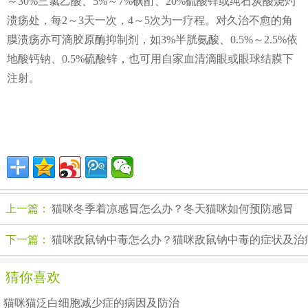
～30%三氯乙酸、5%～7%碘酊、20%硫酸锌或纯石炭酸烧灼
溃疡处，每2～3天一次，4～5次为一疗程。对久治不愈的角
膜溃疡亦可滴胶原酶抑制剂，如3%半胱氨酸、0.5%～2.5%依
地酸钙钠、0.5%硫酸锌，也可用自家血清滴眼或眼球结膜下
注射。
上一篇：
猫咪冬季着凉感冒怎么办？冬天猫咪如何预防感冒
下一篇：
猫咪敌鼠钠中毒怎么办？猫咪敌鼠钠中毒的症状及治
猜你喜欢
猫咪猫泛白细胞减少症的病因及防治