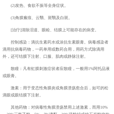
(2)发热、食欲不振等全身症状。
(3)角膜瘢痕、云翳、斑翳及白斑。
[治疗]清除泪道、眼睑、结膜上可能存在的病变。
控制感染：滴抗生素药水或涂抗生素眼膏。病毒感染者
滴用抗病毒药物，一药单用或数药合用，用药方式除滴用
外，还可结膜下注射、口服、肌肉或静脉注射。
散瞳：凡有虹膜刺激症状者应散瞳，一般用1%阿托品液
或眼膏。
激素：用于变态性角膜炎或角膜溃疡愈合后，如可的松
滴眼或眼结膜下注射。
其他药物：对病毒性角膜溃疡禁用上述激素，而用10%