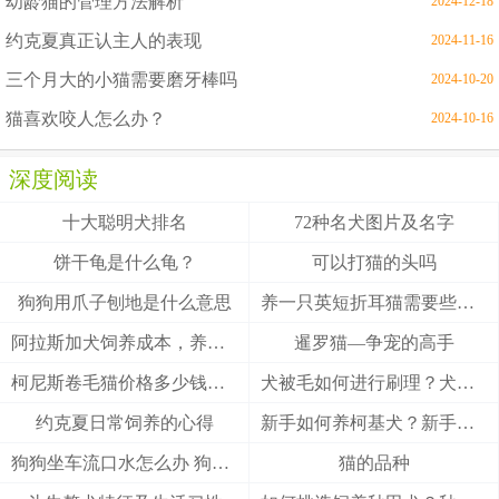
幼龄猫的管理方法解析
2024-12-18
约克夏真正认主人的表现
2024-11-16
三个月大的小猫需要磨牙棒吗
2024-10-20
猫喜欢咬人怎么办？
2024-10-16
深度阅读
十大聪明犬排名
72种名犬图片及名字
饼干龟是什么龟？
可以打猫的头吗
狗狗用爪子刨地是什么意思
养一只英短折耳猫需要些什么
阿拉斯加犬饲养成本，养阿拉斯加犬一个月要多少钱？
暹罗猫—争宠的高手
柯尼斯卷毛猫价格多少钱？柯尼斯卷毛猫的介绍
犬被毛如何进行刷理？犬被毛刷理方法！
约克夏日常饲养的心得
新手如何养柯基犬？新手养柯基的四大要点
狗狗坐车流口水怎么办 狗狗晕车会流口水
猫的品种