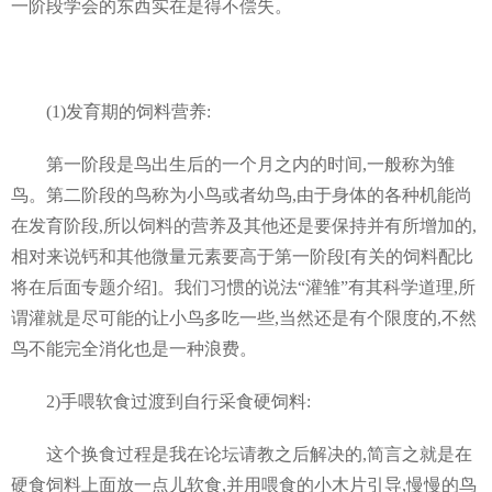
一阶段学会的东西实在是得不偿失。
(1)发育期的饲料营养:
第一阶段是鸟出生后的一个月之内的时间,一般称为雏
鸟。第二阶段的鸟称为小鸟或者幼鸟,由于身体的各种机能尚
在发育阶段,所以饲料的营养及其他还是要保持并有所增加的,
相对来说钙和其他微量元素要高于第一阶段[有关的饲料配比
将在后面专题介绍]。我们习惯的说法“灌雏”有其科学道理,所
谓灌就是尽可能的让小鸟多吃一些,当然还是有个限度的,不然
鸟不能完全消化也是一种浪费。
2)手喂软食过渡到自行采食硬饲料:
这个换食过程是我在论坛请教之后解决的,简言之就是在
硬食饲料上面放一点儿软食,并用喂食的小木片引导,慢慢的鸟