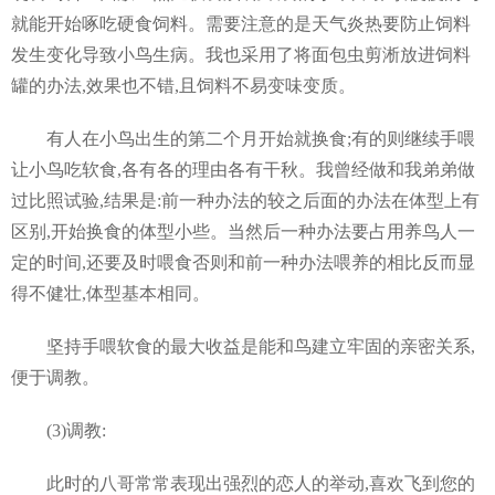
就能开始啄吃硬食饲料。需要注意的是天气炎热要防止饲料
发生变化导致小鸟生病。我也采用了将面包虫剪淅放进饲料
罐的办法,效果也不错,且饲料不易变味变质。
有人在小鸟出生的第二个月开始就换食;有的则继续手喂
让小鸟吃软食,各有各的理由各有干秋。我曾经做和我弟弟做
过比照试验,结果是:前一种办法的较之后面的办法在体型上有
区别,开始换食的体型小些。当然后一种办法要占用养鸟人一
定的时间,还要及时喂食否则和前一种办法喂养的相比反而显
得不健壮,体型基本相同。
坚持手喂软食的最大收益是能和鸟建立牢固的亲密关系,
便于调教。
(3)调教:
此时的八哥常常表现出强烈的恋人的举动,喜欢飞到您的