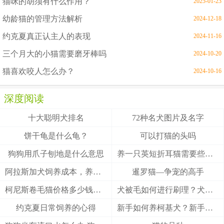
猫咪的胡须有什么作用？
2025-01-23
幼龄猫的管理方法解析
2024-12-18
约克夏真正认主人的表现
2024-11-16
三个月大的小猫需要磨牙棒吗
2024-10-20
猫喜欢咬人怎么办？
2024-10-16
深度阅读
十大聪明犬排名
72种名犬图片及名字
饼干龟是什么龟？
可以打猫的头吗
狗狗用爪子刨地是什么意思
养一只英短折耳猫需要些什么
阿拉斯加犬饲养成本，养阿拉斯加犬一个月要多少钱？
暹罗猫—争宠的高手
柯尼斯卷毛猫价格多少钱？柯尼斯卷毛猫的介绍
犬被毛如何进行刷理？犬被毛刷理方法！
约克夏日常饲养的心得
新手如何养柯基犬？新手养柯基的四大要点