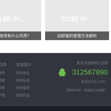
胡须有什么作用？
幼龄猫的管理方法解析
奇艺派宠物网交流群
饲养
宠物图片
312567890
喂养
宠物食品
健康
宠物玩具
欢迎各位加入交流！
训练
宠物服饰
宠物的世界，等着我们去探索！
护理
宠物药品