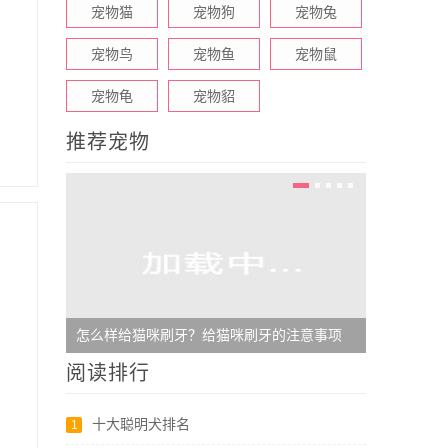
宠物猫
宠物狗
宠物兔
宠物鸟
宠物鱼
宠物鼠
宠物龟
宠物貂
推荐宠物
怎么样给猫咪刷牙？给猫咪刷牙的注意事项
桃面爱情鹦
阅读排行
十大聪明犬排名
1