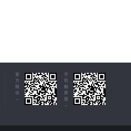
官
手
方
机
微
触
信
屏
→
版
→