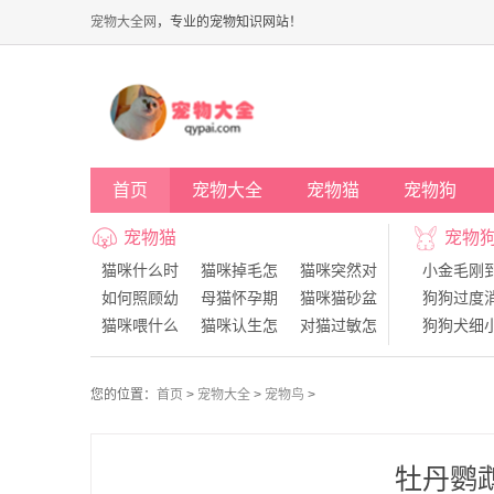
宠物大全网
，专业的宠物知识网站！
首页
宠物大全
宠物猫
宠物狗
宠物猫
宠物
猫咪什么时
猫咪掉毛怎
猫咪突然对
小金毛刚
如何照顾幼
母猫怀孕期
猫咪猫砂盆
狗狗过度
猫咪喂什么
猫咪认生怎
对猫过敏怎
狗狗犬细
猫的胡子有
狗狗什么
狗狗的犬
您的位置：
首页
>
宠物大全
>
宠物鸟
>
牡丹鹦