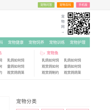
宠物问答
宠物百科
手机版
宠
物
网
→
科
宠物健康
宠物饲养
宠物训练
宠物护理
鸟
宠物鱼
饲
乳鸽如何饲
乳鸽如何饲
乳鸽如何饲
何
童鸽如何饲
观赏鸽如何
童鸽如何饲
约
观赏鸽鸽笼
观赏鸽制约
观赏鸽鸽笼
何
肉鸽如何进
青年鸽如何
肉鸽如何进
新
国内肉鸽品
鸽子得了新
国内肉鸽品
宠物分类