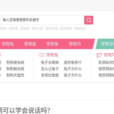
热搜:
宠物狗
宠物猫
宠物训练
宠物用品
宠物喂养
宠物知识
宠物兔
宠物鼠
宠物鱼
宠物鸟
宠物百
狗
宠物兔
宠物
到
狗狗绦虫病
兔子长癣掉
迷你兔有什
乳鸽如何
消
狗狗蛔虫病
怎么让兔子
兔子为什么
观赏鸽如
小
狗狗犬瘟热
安哥拉兔能
兔子为什么
观赏鸽制
时
狗狗运动系
如何饲养宠
兔子的视力
青年鸽如
舍
神经系统对
兔子可以只
给兔子结扎
鸽子得了
鹉可以学会说话吗？