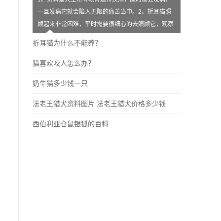
一旦发病它就会陷入无限的痛苦当中。2、折耳猫照
顾起来非常困难，平时需要很细心的去照顾它，观察
它的身体健康状况。3、饲养折耳
折耳猫为什么不能养？
猫喜欢咬人怎么办？
奶牛猫多少钱一只
法老王猎犬资料图片 法老王猎犬价格多少钱
西伯利亚仓鼠银狐的百科