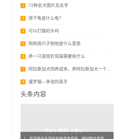
72种名犬图片及名字
2
饼干龟是什么龟？
3
可以打猫的头吗
4
狗狗用爪子刨地是什么意思
5
养一只英短折耳猫需要些什么
6
阿拉斯加犬饲养成本，养阿拉斯加犬一个月要多少钱？
7
暹罗猫—争宠的高手
8
头条内容
1、折耳猫天生带有软骨遗传疾病，随时都会发病，