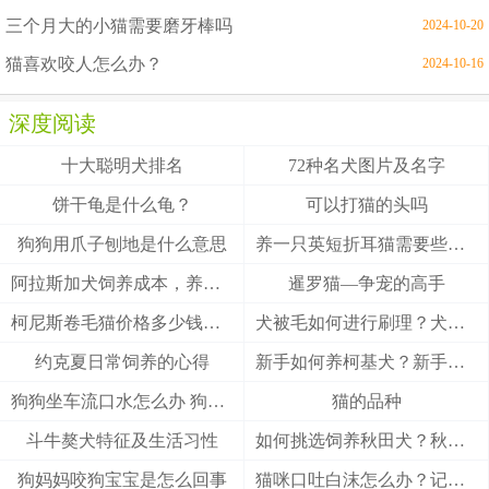
三个月大的小猫需要磨牙棒吗
2024-10-20
猫喜欢咬人怎么办？
2024-10-16
深度阅读
十大聪明犬排名
72种名犬图片及名字
饼干龟是什么龟？
可以打猫的头吗
狗狗用爪子刨地是什么意思
养一只英短折耳猫需要些什么
阿拉斯加犬饲养成本，养阿拉斯加犬一个月要多少钱？
暹罗猫—争宠的高手
柯尼斯卷毛猫价格多少钱？柯尼斯卷毛猫的介绍
犬被毛如何进行刷理？犬被毛刷理方法！
约克夏日常饲养的心得
新手如何养柯基犬？新手养柯基的四大要点
狗狗坐车流口水怎么办 狗狗晕车会流口水
猫的品种
斗牛獒犬特征及生活习性
如何挑选饲养秋田犬？秋田犬有什么优缺点
狗妈妈咬狗宝宝是怎么回事
猫咪口吐白沫怎么办？记住这3招能救猫一命